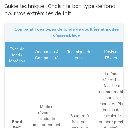
Guide technique : Choisir le bon type de fond
pour vos extrémités de toit
Comparatif des types de fonds de gouttière et modes
d'assemblage
Type de
Orientation &
Technique de
L'avis de
fond /
Compatibilité
pose
l'Expert
Matériau
Le fond
réversible
Nicoll est
incontournable
sur les
chantiers. Plus
Modèle
besoin de
réversible
Soudure à
calculer le
(s'adapte
Fond
froid par
nombre précis
indifféremment
PVC
encollage
de côtés