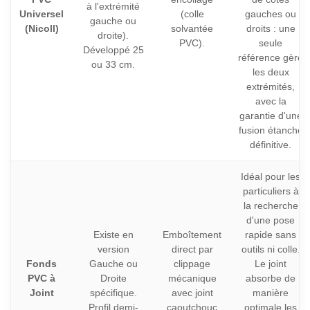
à l'extrémité
Universel
(colle
gauches ou
gauche ou
(Nicoll)
solvantée
droits : une
droite).
PVC).
seule
Développé 25
référence gère
ou 33 cm.
les deux
extrémités,
avec la
garantie d'une
fusion étanche
définitive.
Idéal pour les
particuliers à
la recherche
d'une pose
Existe en
Emboîtement
rapide sans
version
direct par
outils ni colle.
Fonds
Gauche ou
clippage
Le joint
PVC à
Droite
mécanique
absorbe de
Joint
spécifique.
avec joint
manière
Profil demi-
caoutchouc
optimale les