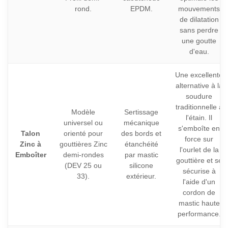
rond.
EPDM.
mouvements
de dilatation
sans perdre
une goutte
d'eau.
Une excellente
alternative à la
soudure
traditionnelle à
Modèle
Sertissage
l'étain. Il
universel ou
mécanique
s'emboîte en
Talon
orienté pour
des bords et
force sur
Zinc à
gouttières Zinc
étanchéité
l'ourlet de la
Emboîter
demi-rondes
par mastic
gouttière et se
(DEV 25 ou
silicone
sécurise à
33).
extérieur.
l'aide d'un
cordon de
mastic haute
performance.