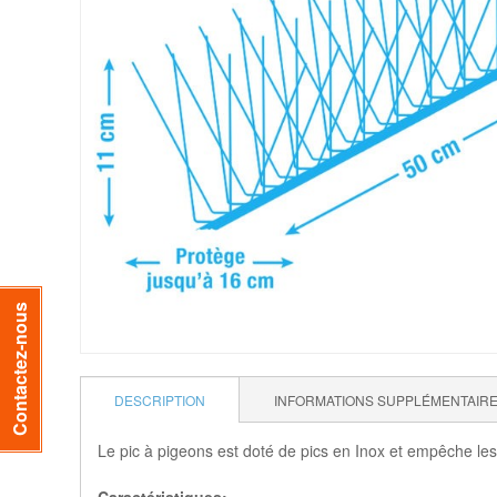
Contactez-nous
DESCRIPTION
INFORMATIONS SUPPLÉMENTAIR
Le pic à pigeons est doté de pics en Inox et empêche les v