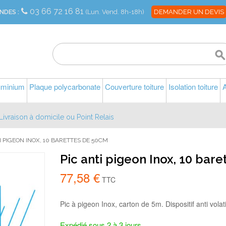
03 66 72 16 81
NDES :
(Lun. Vend. 8h-18h)
DEMANDER UN DEVIS
luminium
Plaque polycarbonate
Couverture toiture
Isolation toiture
A
Livraison à domicile ou Point Relais
I PIGEON INOX, 10 BARETTES DE 50CM
Pic anti pigeon Inox, 10 bar
77,58 €
TTC
Pic à pigeon Inox, carton de 5m. Dispositif anti volat
Expédié sous 2 à 3 jours