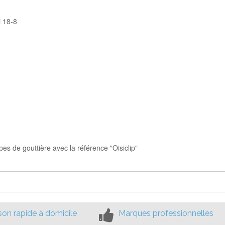
i 18-8
pes de gouttière avec la référence "Oisiclip"
ison rapide à domicile
Marques professionnelles