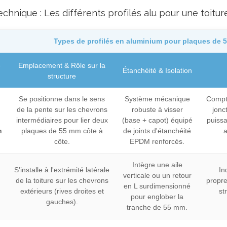
echnique : Les différents profilés alu pour une toitu
Types de profilés en aluminium pour plaques de 
e
Emplacement & Rôle sur la
Étanchéité & Isolation
structure
Se positionne dans le sens
Système mécanique
Compte
de la pente sur les chevrons
robuste à visser
jonc
intermédiaires pour lier deux
(base + capot) équipé
puissa
n
plaques de 55 mm côte à
de joints d'étanchéité
a
côte.
EPDM renforcés.
Intègre une aile
S'installe à l'extrémité latérale
In
verticale ou un retour
de la toiture sur les chevrons
propre
en L surdimensionné
extérieurs (rives droites et
st
pour englober la
gauches).
tranche de 55 mm.