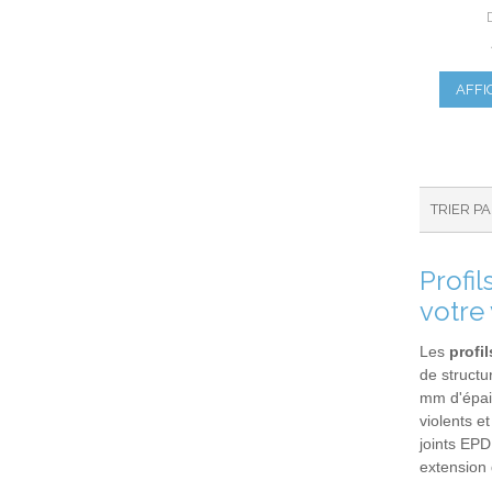
AFFI
TRIER P
Profi
votre
Les
profi
de structu
mm d'épais
violents e
joints EPD
extension 