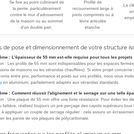
Se fixe au point culminant de
Profilé de
La cl
la pente, particulièrement
recouvrement large à
un
contre le mur d'adossement
joints comprimés ou à
empêc
de la maison ou au sommet
lèvre articulée
d'un double pan.
étanche.
s de pose et dimensionnement de votre structure is
ème : L'épaisseur de 55 mm est-elle requise pour tous les projets 
ion : Les profils de 55 mm sont indispensables pour les espaces fermé
sions de maisons ou les vérandas chauffées). Si votre projet concerne 
omis entre prix, performance et poids sur vos profilés, nous vous inv
m
en aluminium, parfaitement adaptés aux vérandas standards.
ème : Comment réussir l'alignement et le serrage sur une telle ép
on : Une plaque de 55 mm offre une forte résistance. Pour éviter les dé
u faîtière, réalisez toujours un pré-perçage des capots supérieurs tous l
ez à appliquer un couple de serrage régulier : cela assure un écraseme
iser les parois de vos plaques de polycarbonate.