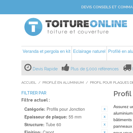
DEVIS CONSEILS ET COMMA
Veranda et pergola en kit
Eclairage naturel
Profilé en a
Devis Rapide
Plus de 5.000 références
ACCUEIL
/
PROFILÉ EN ALUMINIUM
/
PROFIL POUR PLAQUES D
Profi
FILTRER PAR
Filtre actuel :
Assurez 
Catégorie:
Profils pour Jonction
aluminium
Epaisseur de plaque:
55 mm
bâtiments 
Structure:
Tube 60
panneaux d
Finition:
Capot
pour vous 