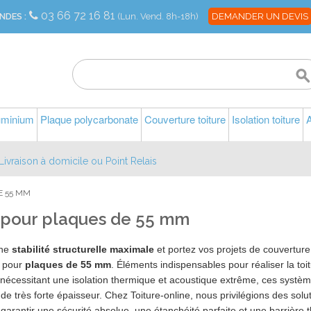
03 66 72 16 81
NDES :
(Lun. Vend. 8h-18h)
DEMANDER UN DEVIS
luminium
Plaque polycarbonate
Couverture toiture
Isolation toiture
A
Livraison à domicile ou Point Relais
E 55 MM
l pour plaques de 55 mm
une
stabilité structurelle maximale
et portez vos projets de couverture 
 pour
plaques de 55 mm
. Éléments indispensables pour réaliser la to
nécessitant une isolation thermique et acoustique extrême, ces systè
e très forte épaisseur. Chez Toiture-online, nous privilégions des solu
garantir une sécurité absolue, une étanchéité parfaite et une barrière t