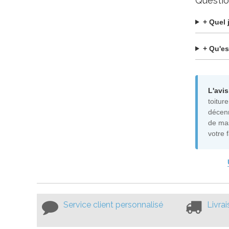
Questio
+ Quel 
+ Qu'es
L'avis
toitur
décenn
de mas
votre 
Service client personnalisé
Livra