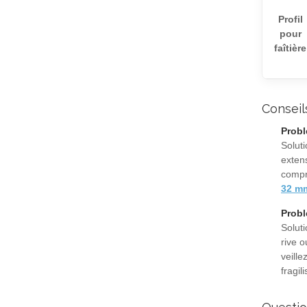
Profil
pour
faîtière
Conseil
Probl
Solut
exten
compr
32 m
Probl
Soluti
rive o
veill
fragil