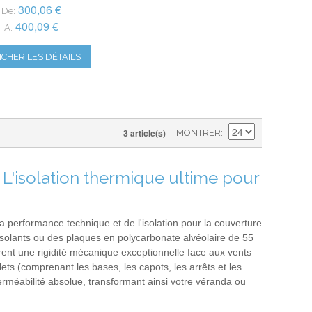
300,06 €
De:
400,09 €
A:
ICHER LES DÉTAILS
3 article(s)
MONTRER
L'isolation thermique ultime pour
 performance technique et de l'isolation pour la couverture
isolants ou des plaques en polycarbonate alvéolaire de 55
rent une rigidité mécanique exceptionnelle face aux vents
ts (comprenant les bases, les capots, les arrêts et les
rméabilité absolue, transformant ainsi votre véranda ou