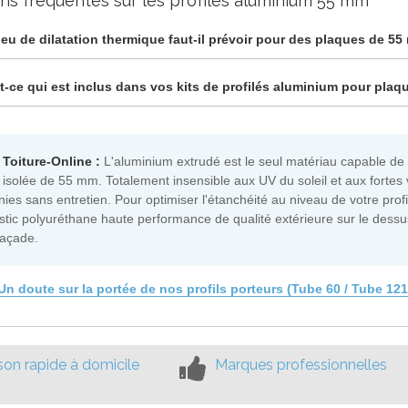
ns fréquentes sur les profilés aluminium 55 mm
jeu de dilatation thermique faut-il prévoir pour des plaques de 5
t-ce qui est inclus dans vos kits de profilés aluminium pour pla
 Toiture-Online :
L'aluminium extrudé est le seul matériau capable de 
e isolée de 55 mm. Totalement insensible aux UV du soleil et aux fortes v
ies sans entretien. Pour optimiser l'étanchéité au niveau de votre profi
tic polyuréthane haute performance de qualité extérieure sur le dessus 
façade.
Un doute sur la portée de nos profils porteurs (Tube 60 / Tube 12
ison rapide à domicile
Marques professionnelles