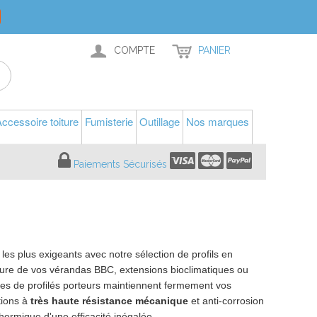
COMPTE
PANIER
ccessoire toiture
Fumisterie
Outillage
Nos marques
Paiements Sécurisés
les plus exigeants avec notre sélection de profils en
iture de vos vérandas BBC, extensions bioclimatiques ou
mes de profilés porteurs maintiennent fermement vos
tions à
très haute résistance mécanique
et anti-corrosion
hermique d'une efficacité inégalée.