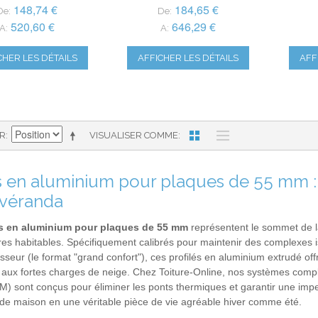
148,74 €
184,65 €
De:
De:
520,60 €
646,29 €
A:
A:
CHER LES DÉTAILS
AFFICHER LES DÉTAILS
AFF
AR
VISUALISER COMME
ls en aluminium pour plaques de 55 mm : 
 véranda
ls en aluminium pour plaques de 55 mm
représentent le sommet de la
res habitables. Spécifiquement calibrés pour maintenir des complexes 
seur (le format "grand confort"), ces profilés en aluminium extrudé off
t aux fortes charges de neige. Chez Toiture-Online, nos systèmes comple
M) sont conçus pour éliminer les ponts thermiques et garantir une impe
de maison en une véritable pièce de vie agréable hiver comme été.