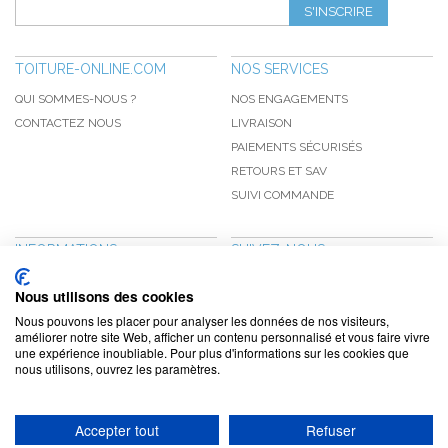
S'INSCRIRE
TOITURE-ONLINE.COM
NOS SERVICES
QUI SOMMES-NOUS ?
NOS ENGAGEMENTS
CONTACTEZ NOUS
LIVRAISON
PAIEMENTS SÉCURISÉS
RETOURS ET SAV
SUIVI COMMANDE
INFORMATIONS
SUIVEZ-NOUS
NOUVEAUTÉS
PINTEREST
Nous utilisons des cookies
PROMOTIONS
FACEBOOK
Nous pouvons les placer pour analyser les données de nos visiteurs,
CGV
NOTRE BLOG
améliorer notre site Web, afficher un contenu personnalisé et vous faire vivre
une expérience inoubliable. Pour plus d'informations sur les cookies que
CONFIDENTIALITÉ
nous utilisons, ouvrez les paramètres.
MENTIONS LÉGALES
Accepter tout
Refuser