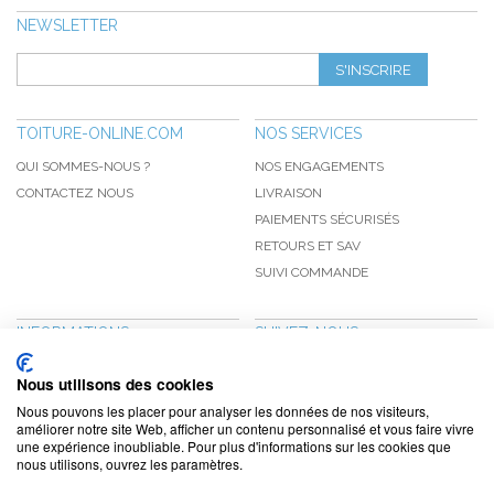
NEWSLETTER
S'INSCRIRE
TOITURE-ONLINE.COM
NOS SERVICES
QUI SOMMES-NOUS ?
NOS ENGAGEMENTS
CONTACTEZ NOUS
LIVRAISON
PAIEMENTS SÉCURISÉS
RETOURS ET SAV
SUIVI COMMANDE
INFORMATIONS
SUIVEZ-NOUS
NOUVEAUTÉS
PINTEREST
Nous utilisons des cookies
PROMOTIONS
FACEBOOK
Nous pouvons les placer pour analyser les données de nos visiteurs,
CGV
NOTRE BLOG
améliorer notre site Web, afficher un contenu personnalisé et vous faire vivre
une expérience inoubliable. Pour plus d'informations sur les cookies que
CONFIDENTIALITÉ
nous utilisons, ouvrez les paramètres.
MENTIONS LÉGALES