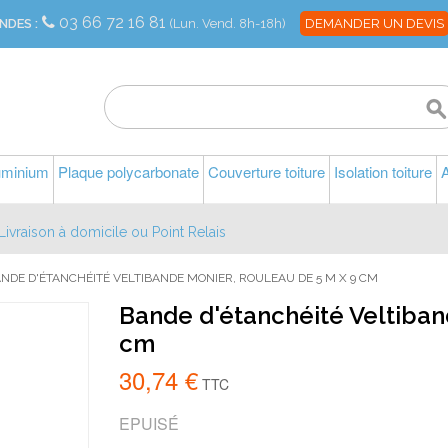
03 66 72 16 81
NDES :
(Lun. Vend. 8h-18h)
DEMANDER UN DEVIS
luminium
Plaque polycarbonate
Couverture toiture
Isolation toiture
A
Livraison à domicile ou Point Relais
NDE D'ÉTANCHÉITÉ VELTIBANDE MONIER, ROULEAU DE 5 M X 9 CM
Bande d'étanchéité Veltiban
cm
30,74 €
TTC
EPUISÉ