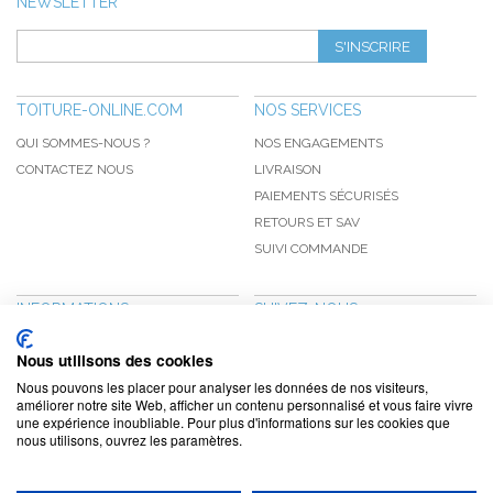
NEWSLETTER
S'INSCRIRE
TOITURE-ONLINE.COM
NOS SERVICES
QUI SOMMES-NOUS ?
NOS ENGAGEMENTS
CONTACTEZ NOUS
LIVRAISON
PAIEMENTS SÉCURISÉS
RETOURS ET SAV
SUIVI COMMANDE
INFORMATIONS
SUIVEZ-NOUS
NOUVEAUTÉS
PINTEREST
Nous utilisons des cookies
PROMOTIONS
FACEBOOK
Nous pouvons les placer pour analyser les données de nos visiteurs,
CGV
NOTRE BLOG
améliorer notre site Web, afficher un contenu personnalisé et vous faire vivre
une expérience inoubliable. Pour plus d'informations sur les cookies que
CONFIDENTIALITÉ
nous utilisons, ouvrez les paramètres.
MENTIONS LÉGALES