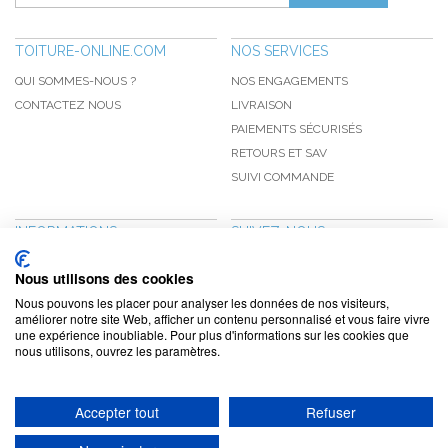
TOITURE-ONLINE.COM
NOS SERVICES
QUI SOMMES-NOUS ?
NOS ENGAGEMENTS
CONTACTEZ NOUS
LIVRAISON
PAIEMENTS SÉCURISÉS
RETOURS ET SAV
SUIVI COMMANDE
INFORMATIONS
SUIVEZ-NOUS
NOUVEAUTÉS
PINTEREST
Nous utilisons des cookies
PROMOTIONS
FACEBOOK
Nous pouvons les placer pour analyser les données de nos visiteurs,
CGV
NOTRE BLOG
améliorer notre site Web, afficher un contenu personnalisé et vous faire vivre
une expérience inoubliable. Pour plus d'informations sur les cookies que
CONFIDENTIALITÉ
nous utilisons, ouvrez les paramètres.
MENTIONS LÉGALES
Accepter tout
Refuser
www.toiture-online.com © 2010-2026 / Agymat SARL