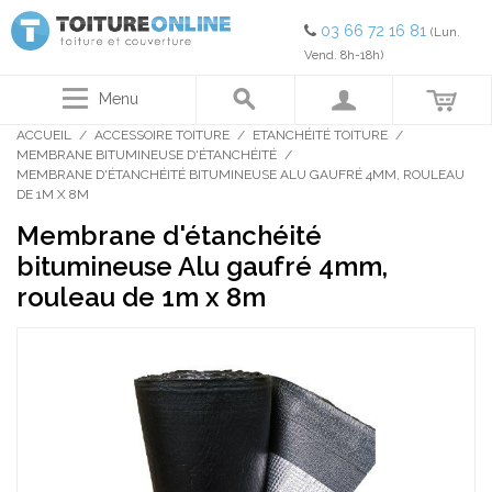
03 66 72 16 81
(Lun.
Vend. 8h-18h)
Menu
ACCUEIL
/
ACCESSOIRE TOITURE
/
ETANCHÉITÉ TOITURE
/
MEMBRANE BITUMINEUSE D'ÉTANCHÉITÉ
/
MEMBRANE D'ÉTANCHÉITÉ BITUMINEUSE ALU GAUFRÉ 4MM, ROULEAU
DE 1M X 8M
Membrane d'étanchéité
bitumineuse Alu gaufré 4mm,
rouleau de 1m x 8m