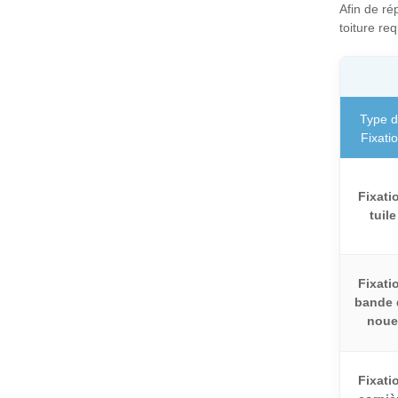
Afin de ré
toiture req
Type 
Fixati
Fixati
tuile
Fixati
bande 
noue
Fixati