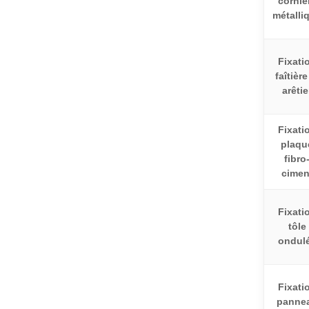
corniè
métalli
Fixati
faîtière
arêtie
Fixati
plaqu
fibro
cimen
Fixati
tôle
ondul
Fixati
panne