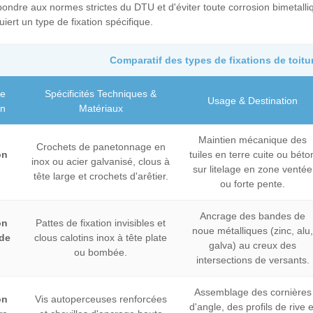
pondre aux normes strictes du DTU et d'éviter toute corrosion bimetall
uiert un type de fixation spécifique.
Comparatif des types de fixations de toitur
de
Spécificités Techniques &
Usage & Destination
on
Matériaux
Maintien mécanique des
Crochets de panetonnage en
on
tuiles en terre cuite ou béto
inox ou acier galvanisé, clous à
sur litelage en zone ventée
tête large et crochets d'arêtier.
ou forte pente.
Ancrage des bandes de
on
Pattes de fixation invisibles et
noue métalliques (zinc, alu,
de
clous calotins inox à tête plate
galva) au creux des
ou bombée.
intersections de versants.
Assemblage des cornières
on
Vis autoperceuses renforcées
d'angle, des profils de rive e