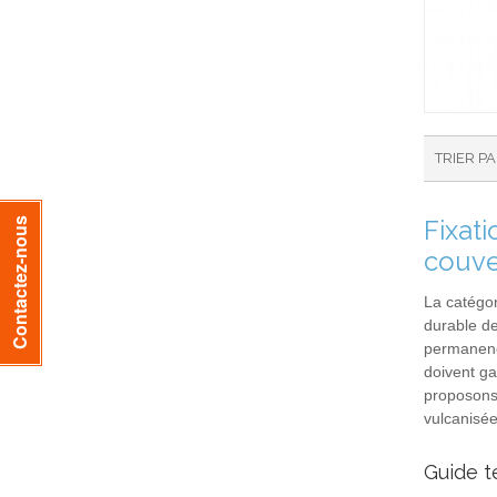
TRIER P
Fixati
Contactez-nous
couve
La catégo
durable de
permanence
doivent ga
proposons 
vulcanisée
Guide t