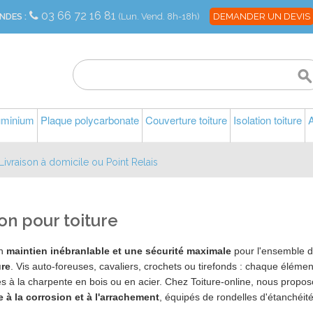
03 66 72 16 81
NDES :
(Lun. Vend. 8h-18h)
DEMANDER UN DEVIS
luminium
Plaque polycarbonate
Couverture toiture
Isolation toiture
A
Livraison à domicile ou Point Relais
ion pour toiture
un
maintien inébranlable et une sécurité maximale
pour l'ensemble d
ure
. Vis auto-foreuses, cavaliers, crochets ou tirefonds : chaque élémen
s à la charpente en bois ou en acier. Chez Toiture-online, nous propo
e à la corrosion et à l'arrachement
, équipés de rondelles d'étanchéité 