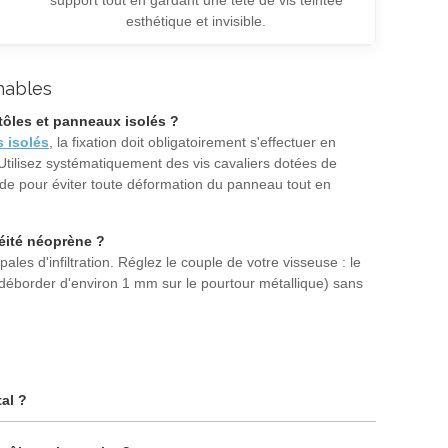
esthétique et invisible.
hables
tôles et panneaux isolés ?
 isolés
, la fixation doit obligatoirement s'effectuer en
 Utilisez systématiquement des vis cavaliers dotées de
onde pour éviter toute déformation du panneau tout en
héité néoprène ?
es d'infiltration. Réglez le couple de votre visseuse : le
 déborder d'environ 1 mm sur le pourtour métallique) sans
al ?