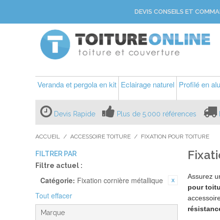
DEVIS CONSEILS ET COMMA
Veranda et pergola en kit
Eclairage naturel
Profilé en a
Devis Rapide
Plus de 5.000 références
ACCUEIL
/
ACCESSOIRE TOITURE
/
FIXATION POUR TOITURE
Fixat
FILTRER PAR
Filtre actuel :
Assurez 
Catégorie:
Fixation cornière métallique
pour toit
Tout effacer
accessoire
résistanc
Marque