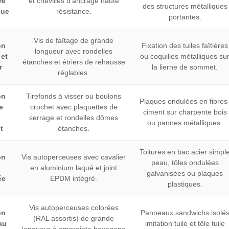
re
et chevilles d'ancrage haute
des structures métalliques
que
résistance.
portantes.
Vis de faîtage de grande
on
Fixation des tuiles faîtières
longueur avec rondelles
 et
ou coquilles métalliques su
étanches et étriers de rehausse
r
la lierne de sommet.
réglables.
on
Tirefonds à visser ou boulons
Plaques ondulées en fibres
e
crochet avec plaquettes de
ciment sur charpente bois
-
serrage et rondelles dômes
ou pannes métalliques.
t
étanches.
Toitures en bac acier simpl
on
Vis autoperceuses avec cavalier
peau, tôles ondulées
en aluminium laqué et joint
galvanisées ou plaques
ée
EPDM intégré.
plastiques.
Vis autoperceuses colorées
on
Panneaux sandwichs isolé
(RAL assortis) de grande
au
imitation tuile et tôle tuile
longueur à empreinte hexagone