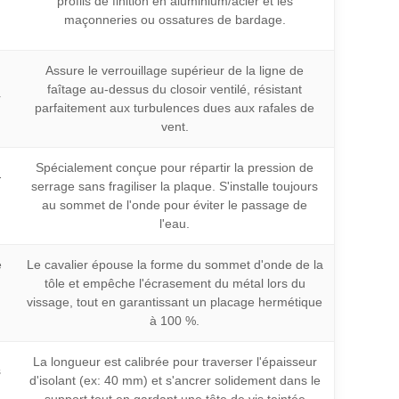
profils de finition en aluminium/acier et les
maçonneries ou ossatures de bardage.
Assure le verrouillage supérieur de la ligne de
faîtage au-dessus du closoir ventilé, résistant
r
parfaitement aux turbulences dues aux rafales de
vent.
Spécialement conçue pour répartir la pression de
-
serrage sans fragiliser la plaque. S'installe toujours
au sommet de l'onde pour éviter le passage de
l'eau.
e
Le cavalier épouse la forme du sommet d'onde de la
tôle et empêche l'écrasement du métal lors du
vissage, tout en garantissant un placage hermétique
à 100 %.
La longueur est calibrée pour traverser l'épaisseur
s
d'isolant (ex: 40 mm) et s'ancrer solidement dans le
support tout en gardant une tête de vis teintée