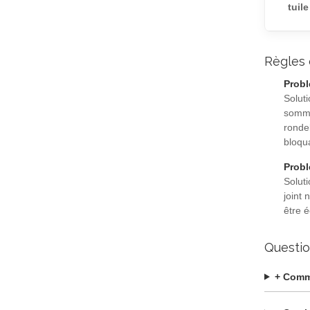
tuile
Règles 
Probl
Soluti
sommet
rondel
bloqua
Probl
Soluti
joint
être 
Questio
+ Comme