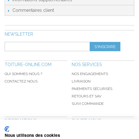
Commentaires client
NEWSLETTER
S'INSCRIRE
TOITURE-ONLINE.COM
NOS SERVICES
QUI SOMMES-NOUS ?
NOS ENGAGEMENTS
CONTACTEZ NOUS
LIVRAISON
PAIEMENTS SÉCURISÉS
RETOURS ET SAV
SUIVI COMMANDE
INFORMATIONS
SUIVEZ-NOUS
NOUVEAUTÉS
PINTEREST
Nous utilisons des cookies
PROMOTIONS
FACEBOOK