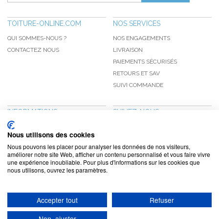
TOITURE-ONLINE.COM
NOS SERVICES
QUI SOMMES-NOUS ?
NOS ENGAGEMENTS
CONTACTEZ NOUS
LIVRAISON
PAIEMENTS SÉCURISÉS
RETOURS ET SAV
SUIVI COMMANDE
INFORMATIONS
SUIVEZ-NOUS
NOUVEAUTÉS
PINTEREST
Nous utilisons des cookies
PROMOTIONS
FACEBOOK
Nous pouvons les placer pour analyser les données de nos visiteurs,
CGV
NOTRE BLOG
améliorer notre site Web, afficher un contenu personnalisé et vous faire vivre
une expérience inoubliable. Pour plus d'informations sur les cookies que
CONFIDENTIALITÉ
nous utilisons, ouvrez les paramètres.
MENTIONS LÉGALES
Accepter tout
Refuser
www.toiture-online.com © 2010-2026 / Agymat SARL
Non, ajuster