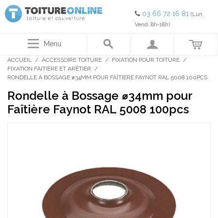
03 66 72 16 81
(Lun.
Vend. 8h-18h)
Menu
ACCUEIL
/
ACCESSOIRE TOITURE
/
FIXATION POUR TOITURE
/
FIXATION FAITIÈRE ET ARÊTIER
/
RONDELLE À BOSSAGE ⌀34MM POUR FAÎTIÈRE FAYNOT RAL 5008 100PCS
Rondelle à Bossage ⌀34mm pour
Faîtière Faynot RAL 5008 100pcs