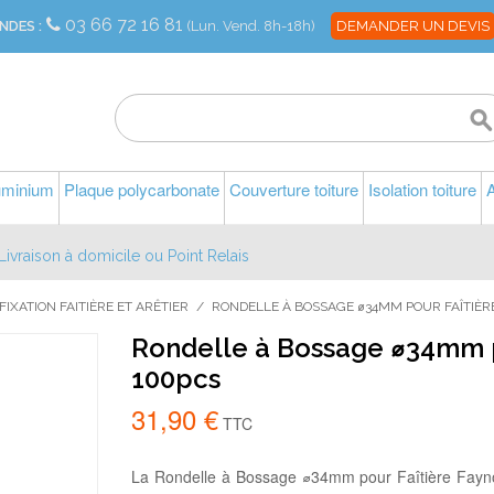
03 66 72 16 81
NDES :
(Lun. Vend. 8h-18h)
DEMANDER UN DEVIS
luminium
Plaque polycarbonate
Couverture toiture
Isolation toiture
A
Livraison à domicile ou Point Relais
FIXATION FAITIÈRE ET ARÊTIER
/
RONDELLE À BOSSAGE ⌀34MM POUR FAÎTIÈRE
Rondelle à Bossage ⌀34mm p
100pcs
31,90 €
TTC
La Rondelle à Bossage ⌀34mm pour Faîtière Faynot