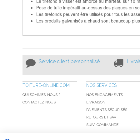
Le tirefond à visser est amorcé au marteau sur 10 m
Pose de tuile impératif au-dessus des plaques en 
Les tirefonds peuvent être utilisés pour tous les as
Les produits galvanisés à chaud sont beaucoup plus r
Service client personnalisé
Livra
TOITURE-ONLINE.COM
NOS SERVICES
QUI SOMMES-NOUS ?
NOS ENGAGEMENTS
CONTACTEZ NOUS
LIVRAISON
PAIEMENTS SÉCURISÉS
RETOURS ET SAV
SUIVI COMMANDE