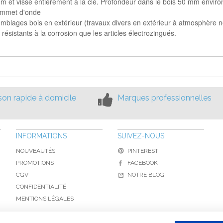
m et vissé entièrement à la clé. Profondeur dans le bois 50 mm enviro
sommet d'onde
semblages bois en extérieur (travaux divers en extérieur à atmosphère 
ésistants à la corrosion que les articles électrozingués.
ison rapide à domicile
Marques professionnelles
INFORMATIONS
SUIVEZ-NOUS
NOUVEAUTÉS
PINTEREST
PROMOTIONS
FACEBOOK
CGV
NOTRE BLOG
CONFIDENTIALITÉ
MENTIONS LÉGALES