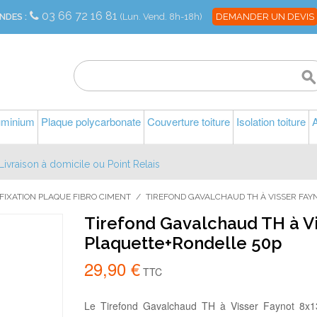
03 66 72 16 81
NDES :
(Lun. Vend. 8h-18h)
DEMANDER UN DEVIS
luminium
Plaque polycarbonate
Couverture toiture
Isolation toiture
A
Livraison à domicile ou Point Relais
FIXATION PLAQUE FIBRO CIMENT
/
TIREFOND GAVALCHAUD TH À VISSER FA
Tirefond Gavalchaud TH à V
Plaquette+Rondelle 50p
29,90 €
TTC
Le Tirefond Gavalchaud TH à Visser Faynot 8x