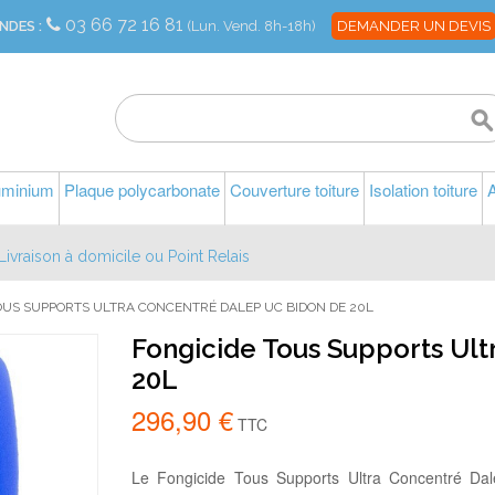
03 66 72 16 81
NDES :
(Lun. Vend. 8h-18h)
DEMANDER UN DEVIS
luminium
Plaque polycarbonate
Couverture toiture
Isolation toiture
A
Livraison à domicile ou Point Relais
OUS SUPPORTS ULTRA CONCENTRÉ DALEP UC BIDON DE 20L
Fongicide Tous Supports Ul
20L
296,90 €
TTC
Le Fongicide Tous Supports Ultra Concentré Da