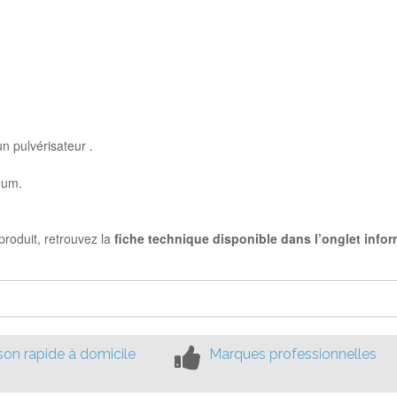
un pulvérisateur .
mum.
produit, retrouvez la
fiche technique disponible dans l’onglet info
ison rapide à domicile
Marques professionnelles