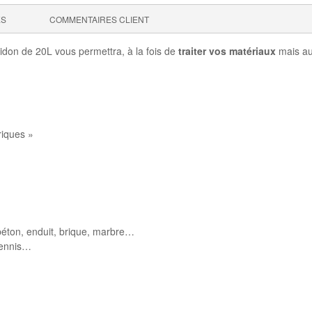
ES
COMMENTAIRES CLIENT
don de 20L vous permettra, à la fois de
traiter vos matériaux
mais aus
riques »
, béton, enduit, brique, marbre…
 tennis…