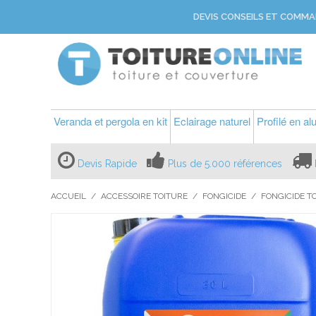
DEVIS CONSEILS ET COMMA
Veranda et pergola en kit
Eclairage naturel
Profilé en a
Devis Rapide
Plus de 5.000 références
ACCUEIL
/
ACCESSOIRE TOITURE
/
FONGICIDE
/
FONGICIDE T