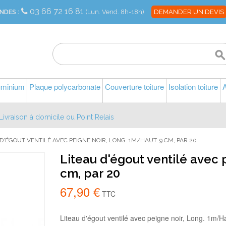
03 66 72 16 81
NDES :
(Lun. Vend. 8h-18h)
DEMANDER UN DEVIS
luminium
Plaque polycarbonate
Couverture toiture
Isolation toiture
A
Livraison à domicile ou Point Relais
D'ÉGOUT VENTILÉ AVEC PEIGNE NOIR, LONG. 1M/HAUT. 9 CM, PAR 20
Liteau d'égout ventilé avec 
cm, par 20
67,90 €
TTC
Liteau d'égout ventilé avec peigne noir, Long. 1m/Hau