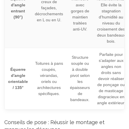
creux de
d'angle
avec
Elle évite la
façades,
entrant
gorges de
stagnation
décrochements
(90°)
maintien
d'humidité au
en L ou en U.
traitées
niveau du
anti-UV.
croisement des
deux bandeaux
bois.
Parfaite pour
Structure
s'adapter aux
Toitures à pans
souple ou
angles non
Équerre
coupés,
à double
droits sans
d'angle
vérandas,
pivot selon
devoir réaliser
orientable
oriels ou
les
de ponçage ou
/ 135°
architectures
épaisseurs
de masticage
spécifiques.
de
disgracieux en
bandeaux.
angle extérieur.
Conseils de pose : Réussir le montage et