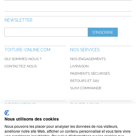
NEWSLETTER
S'INSCRIRE
TOITURE-ONLINE.COM
NOS SERVICES
QUI SOMMES-NOUS ?
NOS ENGAGEMENTS
CONTACTEZ NOUS
LIVRAISON
PAIEMENTS SÉCURISÉS
RETOURS ET SAV
SUIVI COMMANDE
INFORMATIONS
SUIVEZ-NOUS
NOUVEAUTÉS
PINTEREST
Nous utilisons des cookies
PROMOTIONS
FACEBOOK
Nous pouvons les placer pour analyser les données de nos visiteurs,
CGV
NOTRE BLOG
améliorer notre site Web, afficher un contenu personnalisé et vous faire vivre
une expérience inoubliable. Pour plus d'informations sur les cookies que
CONFIDENTIALITÉ