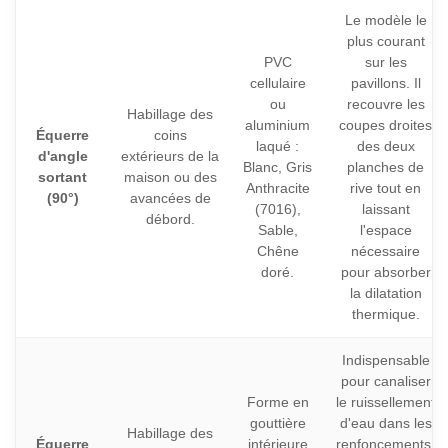
Le modèle le
plus courant
PVC
sur les
cellulaire
pavillons. Il
ou
recouvre les
Habillage des
aluminium
coupes droites
Équerre
coins
laqué :
des deux
d'angle
extérieurs de la
Blanc, Gris
planches de
sortant
maison ou des
Anthracite
rive tout en
(90°)
avancées de
(7016),
laissant
débord.
Sable,
l'espace
Chêne
nécessaire
doré.
pour absorber
la dilatation
thermique.
Indispensable
pour canaliser
Forme en
le ruissellement
gouttière
d'eau dans les
Habillage des
Équerre
intérieure
renfoncements.