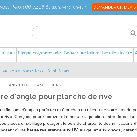
03 66 72 16 81
NDES :
(Lun. Vend. 8h-18h)
DEMANDER UN DEVIS
luminium
Plaque polycarbonate
Couverture toiture
Isolation toiture
A
Livraison à domicile ou Point Relais
RE D'ANGLE POUR PLANCHE DE RIVE
re d'angle pour planche de rive
s finitions d'angles parfaites et étanches au niveau de votre bas de 
e rive
. Conçues pour recouvrir et masquer la jonction entre deux planc
 ces pièces d'habillage protègent le bois de charpente des infiltrations
isposent d'une
haute résistance aux UV, au gel et aux chocs
, garant