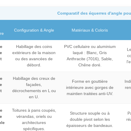
Comparatif des équerres d'angle pou
Configuration & Angle
Matériaux & Coloris
re
re
Habillage des coins
PVC cellulaire ou aluminium
Le
e
extérieurs de la maison
laqué : Blanc, Gris
co
t
ou des avancées de
Anthracite (7016), Sable,
l'
débord.
Chêne doré.
re
Habillage des creux de
Forme en gouttière
Ind
e
façades,
intérieure avec gorges de
ren
t
décrochements en L ou
maintien traitées anti-UV.
en U.
re
Toitures à pans coupés,
Structure souple ou à
P
e
vérandas, oriels ou
double pivot selon les
ré
ble
architectures
épaisseurs de bandeaux.
°
spécifiques.