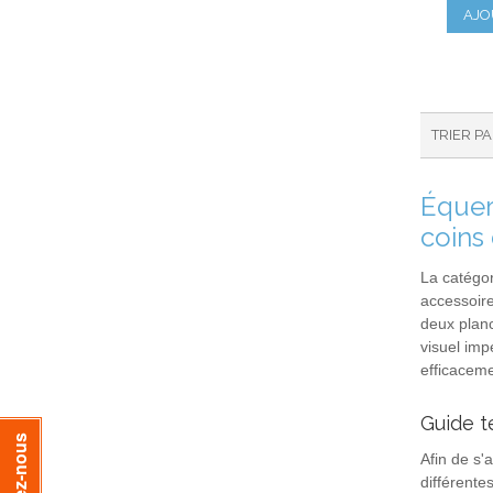
AJO
TRIER P
Équer
coins 
La catégo
accessoire
deux planc
visuel imp
efficaceme
Guide t
Afin de s'
différentes