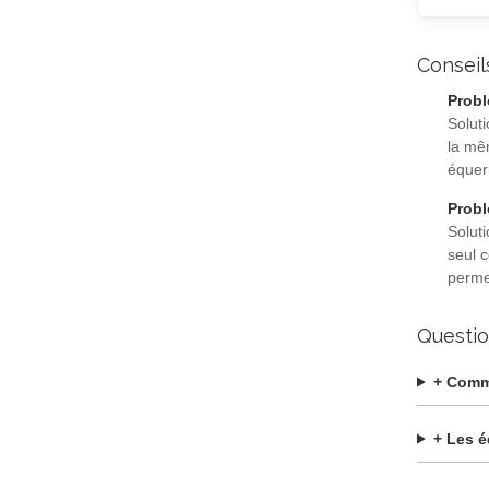
Conseil
Probl
Solut
la mê
équer
Probl
Solut
seul 
perme
Questio
+ Comme
+ Les é