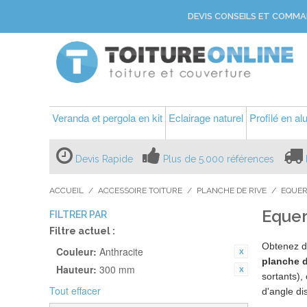
DEVIS CONSEILS ET COMMA
Veranda et pergola en kit
Eclairage naturel
Profilé en a
Devis Rapide
Plus de 5.000 références
ACCUEIL
/
ACCESSOIRE TOITURE
/
PLANCHE DE RIVE
/
EQUER
Equer
FILTRER PAR
Filtre actuel :
Obtenez de
Couleur:
Anthracite
planche d
Hauteur:
300 mm
sortants),
Tout effacer
d'angle d