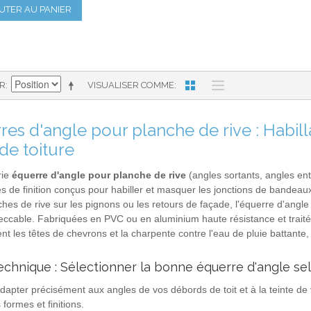
UTER AU PANIER
AR
VISUALISER COMME
res d'angle pour planche de rive : Habill
de toiture
rie
équerre d'angle pour planche de rive
(angles sortants, angles en
s de finition conçus pour habiller et masquer les jonctions de bandeaux 
hes de rive sur les pignons ou les retours de façade, l'équerre d'angle
eccable. Fabriquées en PVC ou en aluminium haute résistance et traité
nt les têtes de chevrons et la charpente contre l'eau de pluie battante, l
echnique : Sélectionner la bonne équerre d'angle sel
adapter précisément aux angles de vos débords de toit et à la teinte 
 formes et finitions.