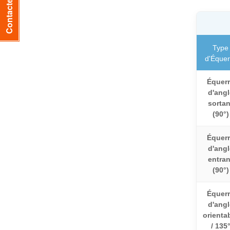
Contactez-nous
Type
d'Équer
Équer
d'angl
sortan
(90°)
Équer
d'angl
entran
(90°)
Équer
d'angl
orienta
/ 135