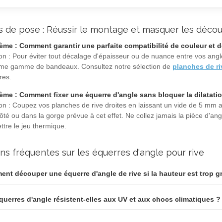
s de pose : Réussir le montage et masquer les déco
ème : Comment garantir une parfaite compatibilité de couleur et de
ion : Pour éviter tout décalage d'épaisseur ou de nuance entre vos angl
me gamme de bandeaux. Consultez notre sélection de
planches de r
res.
ème : Comment fixer une équerre d'angle sans bloquer la dilatati
ion : Coupez vos planches de rive droites en laissant un vide de 5 mm a
côté ou dans la gorge prévue à cet effet. Ne collez jamais la pièce d'
ttre le jeu thermique.
ns fréquentes sur les équerres d'angle pour rive
nt découper une équerre d'angle de rive si la hauteur est trop g
querres d'angle résistent-elles aux UV et aux chocs climatiques ?