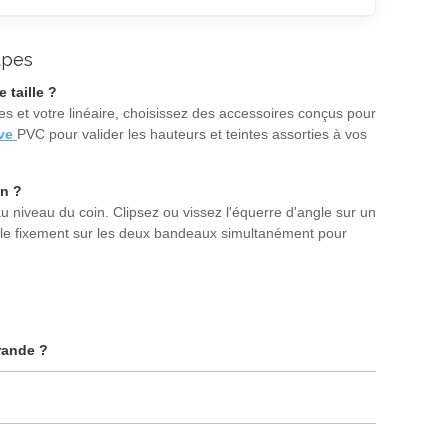
upes
 taille ?
es et votre linéaire, choisissez des accessoires conçus pour
ive
PVC pour valider les hauteurs et teintes assorties à vos
on ?
u niveau du coin. Clipsez ou vissez l'équerre d'angle sur un
angle fixement sur les deux bandeaux simultanément pour
rande ?