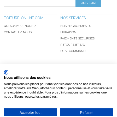
S'INSCRIRE
TOITURE-ONLINE.COM
NOS SERVICES
QUI SOMMES-NOUS ?
NOS ENGAGEMENTS
CONTACTEZ NOUS
LIVRAISON
PAIEMENTS SÉCURISÉS
RETOURS ET SAV
SUIVI COMMANDE
INFORMATIONS
SUIVEZ-NOUS
NOUVEAUTÉS
PINTEREST
Nous utilisons des cookies
PROMOTIONS
FACEBOOK
Nous pouvons les placer pour analyser les données de nos visiteurs,
CGV
NOTRE BLOG
améliorer notre site Web, afficher un contenu personnalisé et vous faire vivre
une expérience inoubliable. Pour plus d'informations sur les cookies que
CONFIDENTIALITÉ
nous utilisons, ouvrez les paramètres.
MENTIONS LÉGALES
Accepter tout
Refuser