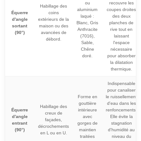
ou
recouvre les
Habillage des
aluminium
coupes droites
Équerre
coins
laqué :
des deux
d'angle
extérieurs de la
Blanc, Gris
planches de
sortant
maison ou des
Anthracite
rive tout en
(90°)
avancées de
(7016),
laissant
débord.
Sable,
l'espace
Chêne
nécessaire
doré.
pour absorber
la dilatation
thermique.
Indispensable
pour canaliser
Forme en
le ruissellement
gouttière
d'eau dans les
Habillage des
Équerre
intérieure
renfoncements.
creux de
d'angle
avec
Elle évite la
façades,
entrant
gorges de
stagnation
décrochements
(90°)
maintien
d'humidité au
en L ou en U.
traitées
niveau du