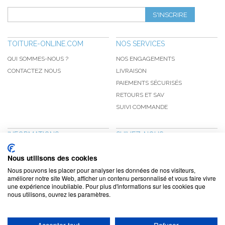
S'INSCRIRE
TOITURE-ONLINE.COM
NOS SERVICES
QUI SOMMES-NOUS ?
NOS ENGAGEMENTS
CONTACTEZ NOUS
LIVRAISON
PAIEMENTS SÉCURISÉS
RETOURS ET SAV
SUIVI COMMANDE
INFORMATIONS
SUIVEZ-NOUS
NOUVEAUTÉS
PINTEREST
Nous utilisons des cookies
PROMOTIONS
FACEBOOK
Nous pouvons les placer pour analyser les données de nos visiteurs,
CGV
NOTRE BLOG
améliorer notre site Web, afficher un contenu personnalisé et vous faire vivre
une expérience inoubliable. Pour plus d'informations sur les cookies que
CONFIDENTIALITÉ
nous utilisons, ouvrez les paramètres.
MENTIONS LÉGALES