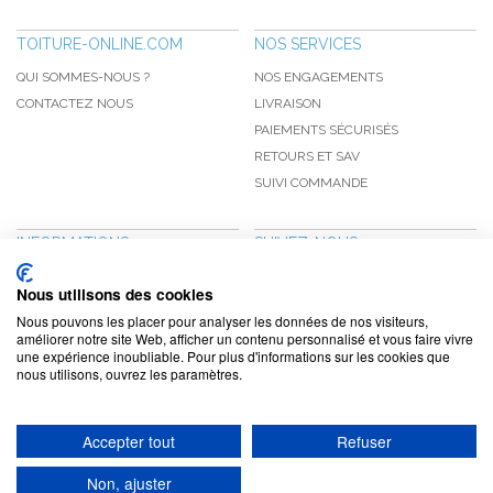
TOITURE-ONLINE.COM
NOS SERVICES
QUI SOMMES-NOUS ?
NOS ENGAGEMENTS
CONTACTEZ NOUS
LIVRAISON
PAIEMENTS SÉCURISÉS
RETOURS ET SAV
SUIVI COMMANDE
INFORMATIONS
SUIVEZ-NOUS
NOUVEAUTÉS
PINTEREST
Nous utilisons des cookies
PROMOTIONS
FACEBOOK
Nous pouvons les placer pour analyser les données de nos visiteurs,
CGV
NOTRE BLOG
améliorer notre site Web, afficher un contenu personnalisé et vous faire vivre
une expérience inoubliable. Pour plus d'informations sur les cookies que
CONFIDENTIALITÉ
nous utilisons, ouvrez les paramètres.
MENTIONS LÉGALES
Accepter tout
Refuser
www.toiture-online.com © 2010-2026 / Agymat SARL
Non, ajuster