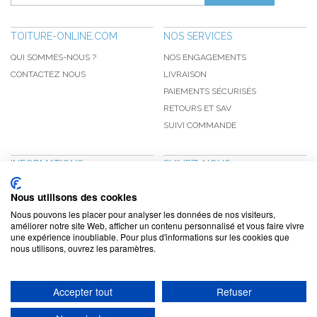
TOITURE-ONLINE.COM
NOS SERVICES
QUI SOMMES-NOUS ?
NOS ENGAGEMENTS
CONTACTEZ NOUS
LIVRAISON
PAIEMENTS SÉCURISÉS
RETOURS ET SAV
SUIVI COMMANDE
INFORMATIONS
SUIVEZ-NOUS
NOUVEAUTÉS
PINTEREST
Nous utilisons des cookies
PROMOTIONS
FACEBOOK
Nous pouvons les placer pour analyser les données de nos visiteurs,
CGV
NOTRE BLOG
améliorer notre site Web, afficher un contenu personnalisé et vous faire vivre
une expérience inoubliable. Pour plus d'informations sur les cookies que
CONFIDENTIALITÉ
nous utilisons, ouvrez les paramètres.
MENTIONS LÉGALES
Accepter tout
Refuser
www.toiture-online.com © 2010-2026 / Agymat SARL