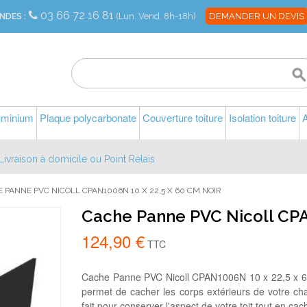
03 66 72 16 81
NDES :
(Lun. Vend. 8h-18h)
DEMANDER UN DEVIS
luminium
Plaque polycarbonate
Couverture toiture
Isolation toiture
A
Livraison à domicile ou Point Relais
 PANNE PVC NICOLL CPAN1006N 10 X 22,5 X 60 CM NOIR
Cache Panne PVC Nicoll CPA
124,90 €
TTC
Cache Panne PVC Nicoll CPAN1006N 10 x 22,5 x 60 c
permet de cacher les corps extérieurs de votre cha
fait pour conserver l'aspect de votre toit tout en ca