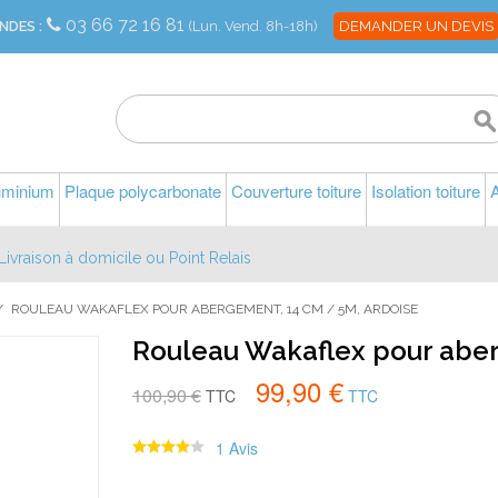
03 66 72 16 81
NDES :
(Lun. Vend. 8h-18h)
DEMANDER UN DEVIS
luminium
Plaque polycarbonate
Couverture toiture
Isolation toiture
A
Livraison à domicile ou Point Relais
/
ROULEAU WAKAFLEX POUR ABERGEMENT, 14 CM / 5M, ARDOISE
Rouleau Wakaflex pour aber
99,90 €
100,90 €
TTC
TTC
1 Avis