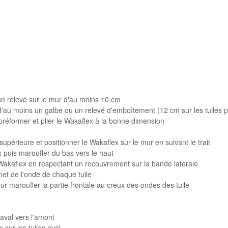
 un relevé sur le mur d'au moins 10 cm
 d'au moins un galbe ou un relevé d'emboîtement (12 cm sur les tuiles 
 préformer et plier le Wakaflex à la bonne dimension
upérieure et positionner le Wakaflex sur le mur en suivant le trait
s puis maroufler du bas vers le haut
 Wakaflex en respectant un recouvrement sur la bande latérale
et de l'onde de chaque tuile
ur maroufler la partie frontale au creux des ondes des tuile
'aval vers l'amont
 sur les tuiles aval