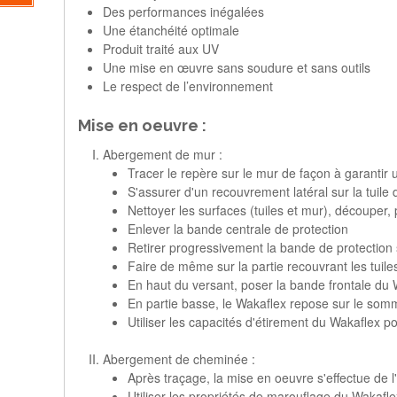
Des performances inégalées
Une étanchéité optimale
Produit traité aux UV
Une mise en œuvre sans soudure et sans outils
Le respect de l’environnement
Mise en oeuvre :
Abergement de mur :
Tracer le repère sur le mur de façon à garantir
S'assurer d'un recouvrement latéral sur la tuile
Nettoyer les surfaces (tuiles et mur), découper,
Enlever la bande centrale de protection
Retirer progressivement la bande de protection s
Faire de même sur la partie recouvrant les tuile
En haut du versant, poser la bande frontale du
En partie basse, le Wakaflex repose sur le somm
Utiliser les capacités d'étirement du Wakaflex po
Abergement de cheminée :
Après traçage, la mise en oeuvre s'effectue de l
Utiliser les propriétés de marouflage du Wakaflex