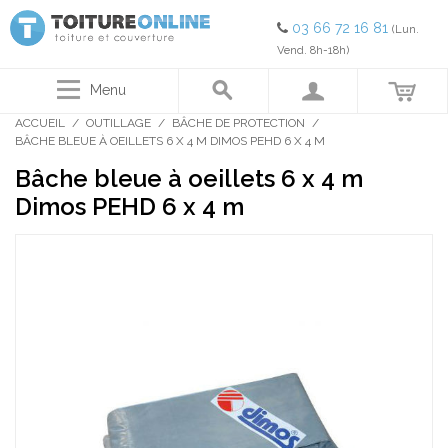
03 66 72 16 81
(Lun.
Vend. 8h-18h)
Menu
ACCUEIL
/
OUTILLAGE
/
BÂCHE DE PROTECTION
/
BÂCHE BLEUE À OEILLETS 6 X 4 M DIMOS PEHD 6 X 4 M
Bâche bleue à oeillets 6 x 4 m
Dimos PEHD 6 x 4 m