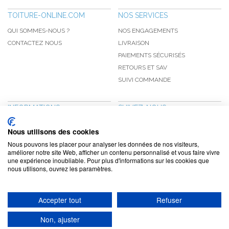
TOITURE-ONLINE.COM
NOS SERVICES
QUI SOMMES-NOUS ?
NOS ENGAGEMENTS
CONTACTEZ NOUS
LIVRAISON
PAIEMENTS SÉCURISÉS
RETOURS ET SAV
SUIVI COMMANDE
INFORMATIONS
SUIVEZ-NOUS
NOUVEAUTÉS
PINTEREST
Nous utilisons des cookies
PROMOTIONS
FACEBOOK
Nous pouvons les placer pour analyser les données de nos visiteurs,
CGV
NOTRE BLOG
améliorer notre site Web, afficher un contenu personnalisé et vous faire vivre
une expérience inoubliable. Pour plus d'informations sur les cookies que
CONFIDENTIALITÉ
nous utilisons, ouvrez les paramètres.
MENTIONS LÉGALES
Accepter tout
Refuser
www.toiture-online.com © 2010-2026 / Agymat SARL
Non, ajuster