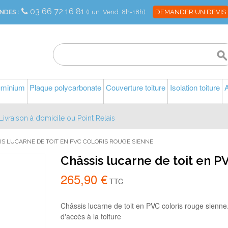
03 66 72 16 81
NDES :
(Lun. Vend. 8h-18h)
DEMANDER UN DEVIS
luminium
Plaque polycarbonate
Couverture toiture
Isolation toiture
A
Livraison à domicile ou Point Relais
IS LUCARNE DE TOIT EN PVC COLORIS ROUGE SIENNE
Châssis lucarne de toit en P
265,90 €
TTC
Châssis lucarne de toit en PVC coloris rouge sienne
d'accès à la toiture