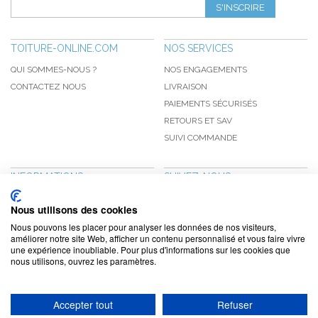
S'INSCRIRE
TOITURE-ONLINE.COM
NOS SERVICES
QUI SOMMES-NOUS ?
NOS ENGAGEMENTS
CONTACTEZ NOUS
LIVRAISON
PAIEMENTS SÉCURISÉS
RETOURS ET SAV
SUIVI COMMANDE
INFORMATIONS
SUIVEZ-NOUS
NOUVEAUTÉS
PINTEREST
Nous utilisons des cookies
PROMOTIONS
FACEBOOK
Nous pouvons les placer pour analyser les données de nos visiteurs,
CGV
NOTRE BLOG
améliorer notre site Web, afficher un contenu personnalisé et vous faire vivre
une expérience inoubliable. Pour plus d'informations sur les cookies que
CONFIDENTIALITÉ
nous utilisons, ouvrez les paramètres.
MENTIONS LÉGALES
Accepter tout
Refuser