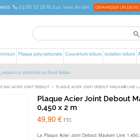
03 66 72 16 81
NDES :
(Lun. Vend. 8h-18h)
DEMANDER UN DEVIS
luminium
Plaque polycarbonate
Couverture toiture
Isolation toiture
A
Livraison à domicile ou Point Relais
 BAC ACIER JOINT DEBOUT
/
PLAQUE ACIER JOINT DEBOUT MAUKA® LINE 1.4
Plaque Acier Joint Debout M
0,450 x 2 m
49,90 €
TTC
La Plaque Acier Joint Debout Mauka® Line 1.450.