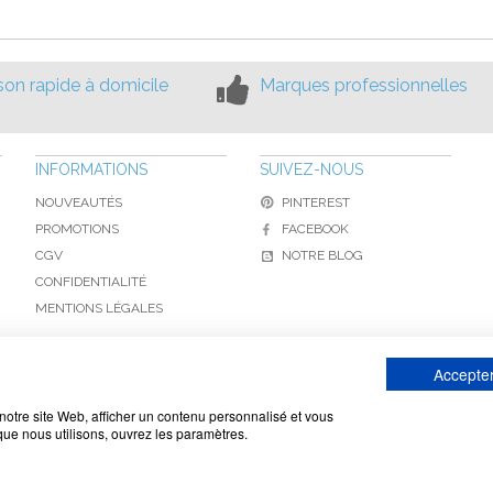
ison rapide à domicile
Marques professionnelles
INFORMATIONS
SUIVEZ-NOUS
NOUVEAUTÉS
PINTEREST
PROMOTIONS
FACEBOOK
CGV
NOTRE BLOG
CONFIDENTIALITÉ
MENTIONS LÉGALES
Accepter
www.toiture-online.com © 2010-2026 / Agymat SARL
notre site Web, afficher un contenu personnalisé et vous
 que nous utilisons, ouvrez les paramètres.