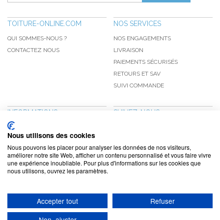
TOITURE-ONLINE.COM
NOS SERVICES
QUI SOMMES-NOUS ?
NOS ENGAGEMENTS
CONTACTEZ NOUS
LIVRAISON
PAIEMENTS SÉCURISÉS
RETOURS ET SAV
SUIVI COMMANDE
INFORMATIONS
SUIVEZ-NOUS
NOUVEAUTÉS
PINTEREST
Nous utilisons des cookies
PROMOTIONS
FACEBOOK
Nous pouvons les placer pour analyser les données de nos visiteurs,
CGV
NOTRE BLOG
améliorer notre site Web, afficher un contenu personnalisé et vous faire vivre
une expérience inoubliable. Pour plus d'informations sur les cookies que
CONFIDENTIALITÉ
nous utilisons, ouvrez les paramètres.
MENTIONS LÉGALES
Accepter tout
Refuser
www.toiture-online.com © 2010-2026 / Agymat SARL
Non, ajuster