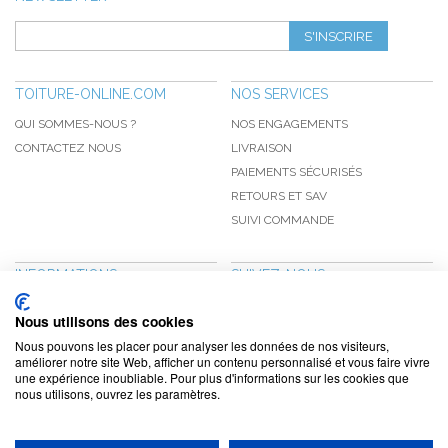
S'INSCRIRE
TOITURE-ONLINE.COM
NOS SERVICES
QUI SOMMES-NOUS ?
NOS ENGAGEMENTS
CONTACTEZ NOUS
LIVRAISON
PAIEMENTS SÉCURISÉS
RETOURS ET SAV
SUIVI COMMANDE
INFORMATIONS
SUIVEZ-NOUS
NOUVEAUTÉS
PINTEREST
Nous utilisons des cookies
PROMOTIONS
FACEBOOK
Nous pouvons les placer pour analyser les données de nos visiteurs,
CGV
NOTRE BLOG
améliorer notre site Web, afficher un contenu personnalisé et vous faire vivre
une expérience inoubliable. Pour plus d'informations sur les cookies que
CONFIDENTIALITÉ
nous utilisons, ouvrez les paramètres.
MENTIONS LÉGALES