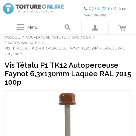
03 66 72 16 81
(Lun.
Vend. 8h-18h)
Menu
ACCUEIL
/
COUVERTURE TOITURE
/
BAC ACIER
/
FIXATION BAC ACIER
/
VIS TÊTALU P1 TK12 AUTOPERCEUSE FAYNOT 6,3X130MM LAQUÉE RAL
7015 100P
Vis Têtalu P1 TK12 Autoperceuse
Faynot 6,3x130mm Laquée RAL 7015
100p