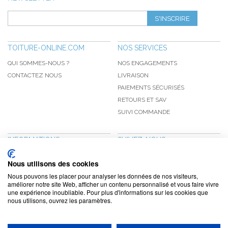
S'INSCRIRE
TOITURE-ONLINE.COM
NOS SERVICES
QUI SOMMES-NOUS ?
NOS ENGAGEMENTS
CONTACTEZ NOUS
LIVRAISON
PAIEMENTS SÉCURISÉS
RETOURS ET SAV
SUIVI COMMANDE
INFORMATIONS
SUIVEZ-NOUS
NOUVEAUTÉS
PINTEREST
Nous utilisons des cookies
PROMOTIONS
FACEBOOK
Nous pouvons les placer pour analyser les données de nos visiteurs,
CGV
NOTRE BLOG
améliorer notre site Web, afficher un contenu personnalisé et vous faire vivre
une expérience inoubliable. Pour plus d'informations sur les cookies que
CONFIDENTIALITÉ
nous utilisons, ouvrez les paramètres.
MENTIONS LÉGALES