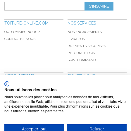
S'INSCRIRE
TOITURE-ONLINE.COM
NOS SERVICES
QUI SOMMES-NOUS ?
NOS ENGAGEMENTS
CONTACTEZ NOUS
LIVRAISON
PAIEMENTS SÉCURISÉS
RETOURS ET SAV
SUIVI COMMANDE
INFORMATIONS
SUIVEZ-NOUS
NOUVEAUTÉS
PINTEREST
Nous utilisons des cookies
PROMOTIONS
FACEBOOK
Nous pouvons les placer pour analyser les données de nos visiteurs,
CGV
NOTRE BLOG
améliorer notre site Web, afficher un contenu personnalisé et vous faire vivre
une expérience inoubliable. Pour plus d'informations sur les cookies que
CONFIDENTIALITÉ
nous utilisons, ouvrez les paramètres.
MENTIONS LÉGALES
Accepter tout
Refuser