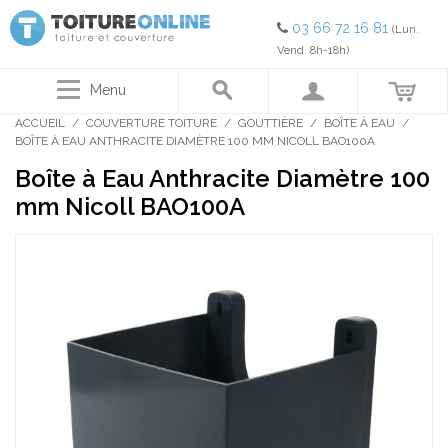
03 66 72 16 81
(Lun.
Vend. 8h-18h)
Menu
ACCUEIL
/
COUVERTURE TOITURE
/
GOUTTIÈRE
/
BOÎTE À EAU
/
BOÎTE À EAU ANTHRACITE DIAMÈTRE 100 MM NICOLL BAO100A
Boîte à Eau Anthracite Diamètre 100
mm Nicoll BAO100A