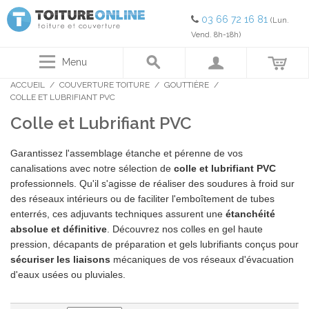
03 66 72 16 81
(Lun.
Vend. 8h-18h)
Menu
ACCUEIL
/
COUVERTURE TOITURE
/
GOUTTIÈRE
/
COLLE ET LUBRIFIANT PVC
Colle et Lubrifiant PVC
Garantissez l'assemblage étanche et pérenne de vos
canalisations avec notre sélection de
colle et lubrifiant PVC
professionnels. Qu'il s'agisse de réaliser des soudures à froid sur
des réseaux intérieurs ou de faciliter l'emboîtement de tubes
enterrés, ces adjuvants techniques assurent une
étanchéité
absolue et définitive
. Découvrez nos colles en gel haute
pression, décapants de préparation et gels lubrifiants conçus pour
sécuriser les liaisons
mécaniques de vos réseaux d'évacuation
d'eaux usées ou pluviales.