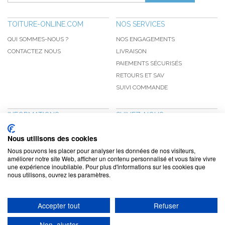
TOITURE-ONLINE.COM
NOS SERVICES
QUI SOMMES-NOUS ?
NOS ENGAGEMENTS
CONTACTEZ NOUS
LIVRAISON
PAIEMENTS SÉCURISÉS
RETOURS ET SAV
SUIVI COMMANDE
INFORMATIONS
SUIVEZ-NOUS
NOUVEAUTÉS
PINTEREST
Nous utilisons des cookies
PROMOTIONS
FACEBOOK
Nous pouvons les placer pour analyser les données de nos visiteurs,
CGV
NOTRE BLOG
améliorer notre site Web, afficher un contenu personnalisé et vous faire vivre
une expérience inoubliable. Pour plus d'informations sur les cookies que
CONFIDENTIALITÉ
nous utilisons, ouvrez les paramètres.
MENTIONS LÉGALES
Accepter tout
Refuser
www.toiture-online.com © 2010-2026 / Agymat SARL
Non, ajuster