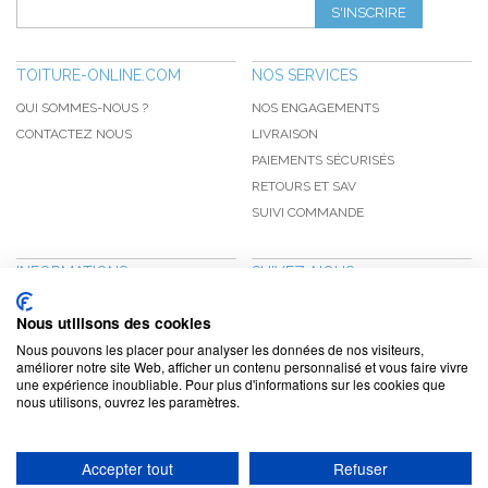
S'INSCRIRE
TOITURE-ONLINE.COM
NOS SERVICES
QUI SOMMES-NOUS ?
NOS ENGAGEMENTS
CONTACTEZ NOUS
LIVRAISON
PAIEMENTS SÉCURISÉS
RETOURS ET SAV
SUIVI COMMANDE
INFORMATIONS
SUIVEZ-NOUS
NOUVEAUTÉS
PINTEREST
Nous utilisons des cookies
PROMOTIONS
FACEBOOK
Nous pouvons les placer pour analyser les données de nos visiteurs,
CGV
NOTRE BLOG
améliorer notre site Web, afficher un contenu personnalisé et vous faire vivre
une expérience inoubliable. Pour plus d'informations sur les cookies que
CONFIDENTIALITÉ
nous utilisons, ouvrez les paramètres.
MENTIONS LÉGALES
Accepter tout
Refuser