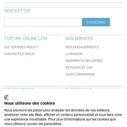
NEWSLETTER
S'INSCRIRE
TOITURE-ONLINE.COM
NOS SERVICES
QUI SOMMES-NOUS ?
NOS ENGAGEMENTS
CONTACTEZ NOUS
LIVRAISON
PAIEMENTS SÉCURISÉS
RETOURS ET SAV
SUIVI COMMANDE
INFORMATIONS
SUIVEZ-NOUS
NOUVEAUTÉS
PINTEREST
Nous utilisons des cookies
PROMOTIONS
FACEBOOK
Nous pouvons les placer pour analyser les données de nos visiteurs,
CGV
NOTRE BLOG
améliorer notre site Web, afficher un contenu personnalisé et vous faire vivre
une expérience inoubliable. Pour plus d'informations sur les cookies que
CONFIDENTIALITÉ
nous utilisons, ouvrez les paramètres.
MENTIONS LÉGALES