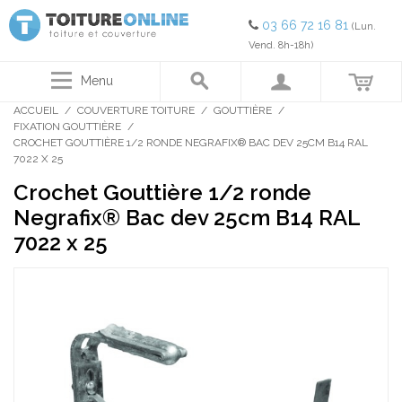
03 66 72 16 81
(Lun.
Vend. 8h-18h)
Menu
ACCUEIL
/
COUVERTURE TOITURE
/
GOUTTIÈRE
/
FIXATION GOUTTIÈRE
/
CROCHET GOUTTIÈRE 1/2 RONDE NEGRAFIX® BAC DEV 25CM B14 RAL
7022 X 25
Crochet Gouttière 1/2 ronde
Negrafix® Bac dev 25cm B14 RAL
7022 x 25