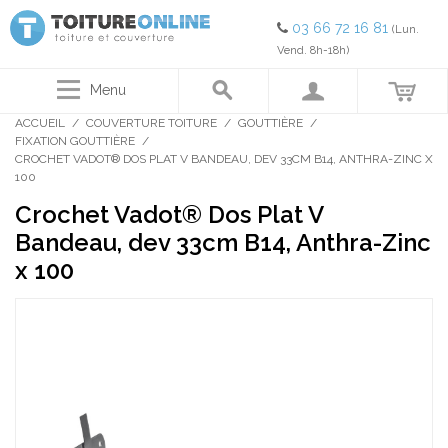
03 66 72 16 81
(Lun.
Vend. 8h-18h)
Menu
ACCUEIL
/
COUVERTURE TOITURE
/
GOUTTIÈRE
/
FIXATION GOUTTIÈRE
/
CROCHET VADOT® DOS PLAT V BANDEAU, DEV 33CM B14, ANTHRA-ZINC X
100
Crochet Vadot® Dos Plat V
Bandeau, dev 33cm B14, Anthra-Zinc
x 100