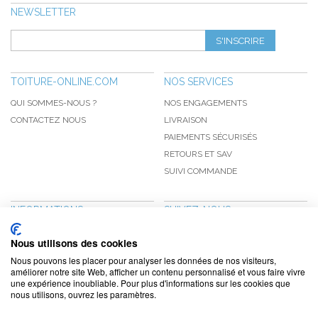
NEWSLETTER
S'INSCRIRE
TOITURE-ONLINE.COM
NOS SERVICES
QUI SOMMES-NOUS ?
NOS ENGAGEMENTS
CONTACTEZ NOUS
LIVRAISON
PAIEMENTS SÉCURISÉS
RETOURS ET SAV
SUIVI COMMANDE
INFORMATIONS
SUIVEZ-NOUS
NOUVEAUTÉS
PINTEREST
Nous utilisons des cookies
PROMOTIONS
FACEBOOK
Nous pouvons les placer pour analyser les données de nos visiteurs,
CGV
NOTRE BLOG
améliorer notre site Web, afficher un contenu personnalisé et vous faire vivre
une expérience inoubliable. Pour plus d'informations sur les cookies que
CONFIDENTIALITÉ
nous utilisons, ouvrez les paramètres.
MENTIONS LÉGALES