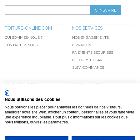
S'INSCRIRE
TOITURE-ONLINE.COM
NOS SERVICES
QUI SOMMES-NOUS ?
NOS ENGAGEMENTS
CONTACTEZ NOUS
LIVRAISON
PAIEMENTS SÉCURISÉS
RETOURS ET SAV
SUIVI COMMANDE
INFORMATIONS
SUIVEZ-NOUS
NOUVEAUTÉS
PINTEREST
Nous utilisons des cookies
PROMOTIONS
FACEBOOK
Nous pouvons les placer pour analyser les données de nos visiteurs,
CGV
NOTRE BLOG
améliorer notre site Web, afficher un contenu personnalisé et vous faire vivre
une expérience inoubliable. Pour plus d'informations sur les cookies que
CONFIDENTIALITÉ
nous utilisons, ouvrez les paramètres.
MENTIONS LÉGALES