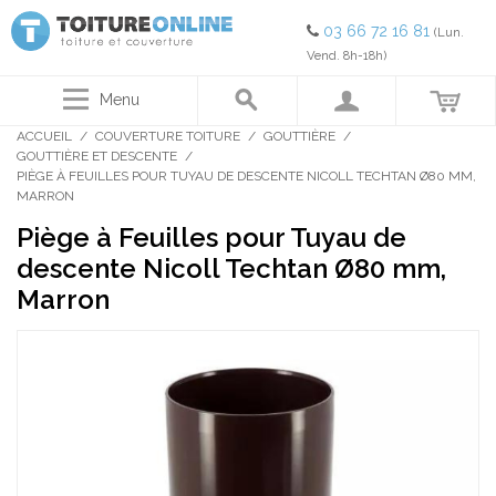
03 66 72 16 81
(Lun.
Vend. 8h-18h)
Menu
ACCUEIL
/
COUVERTURE TOITURE
/
GOUTTIÈRE
/
GOUTTIÈRE ET DESCENTE
/
PIÈGE À FEUILLES POUR TUYAU DE DESCENTE NICOLL TECHTAN Ø80 MM,
MARRON
Piège à Feuilles pour Tuyau de
descente Nicoll Techtan Ø80 mm,
Marron