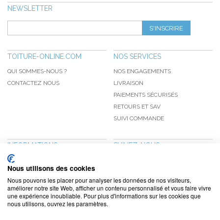
NEWSLETTER
S'INSCRIRE
TOITURE-ONLINE.COM
NOS SERVICES
QUI SOMMES-NOUS ?
NOS ENGAGEMENTS
CONTACTEZ NOUS
LIVRAISON
PAIEMENTS SÉCURISÉS
RETOURS ET SAV
SUIVI COMMANDE
INFORMATIONS
SUIVEZ-NOUS
NOUVEAUTÉS
PINTEREST
Nous utilisons des cookies
PROMOTIONS
FACEBOOK
Nous pouvons les placer pour analyser les données de nos visiteurs,
CGV
NOTRE BLOG
améliorer notre site Web, afficher un contenu personnalisé et vous faire vivre
une expérience inoubliable. Pour plus d'informations sur les cookies que
CONFIDENTIALITÉ
nous utilisons, ouvrez les paramètres.
MENTIONS LÉGALES