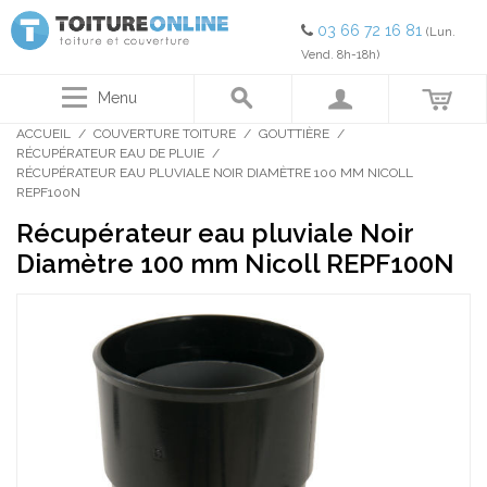
03 66 72 16 81
(Lun.
Vend. 8h-18h)
Menu
ACCUEIL
/
COUVERTURE TOITURE
/
GOUTTIÈRE
/
RÉCUPÉRATEUR EAU DE PLUIE
/
RÉCUPÉRATEUR EAU PLUVIALE NOIR DIAMÈTRE 100 MM NICOLL
REPF100N
Récupérateur eau pluviale Noir
Diamètre 100 mm Nicoll REPF100N