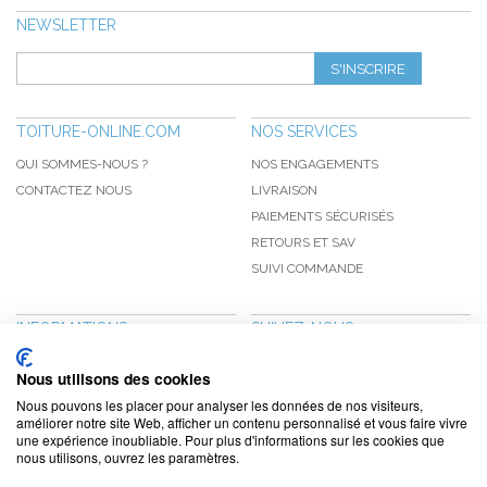
NEWSLETTER
S'INSCRIRE
TOITURE-ONLINE.COM
NOS SERVICES
QUI SOMMES-NOUS ?
NOS ENGAGEMENTS
CONTACTEZ NOUS
LIVRAISON
PAIEMENTS SÉCURISÉS
RETOURS ET SAV
SUIVI COMMANDE
INFORMATIONS
SUIVEZ-NOUS
NOUVEAUTÉS
PINTEREST
Nous utilisons des cookies
PROMOTIONS
FACEBOOK
Nous pouvons les placer pour analyser les données de nos visiteurs,
CGV
NOTRE BLOG
améliorer notre site Web, afficher un contenu personnalisé et vous faire vivre
une expérience inoubliable. Pour plus d'informations sur les cookies que
CONFIDENTIALITÉ
nous utilisons, ouvrez les paramètres.
MENTIONS LÉGALES