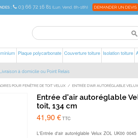
03 66 72 16 81
NDES :
(Lun. Vend. 8h-18h)
DEMANDER UN DEVIS
luminium
Plaque polycarbonate
Couverture toiture
Isolation toiture
A
Livraison à domicile ou Point Relais
OIRES POUR FENÊTRE DE TOIT VELUX
/
ENTRÉE D'AIR AUTORÉGLABLE VELUX 
Entrée d'air autoréglable V
toit, 134 cm
41,90 €
TTC
L'Entrée d'air autoréglable Velux ZOL UK00 0045 