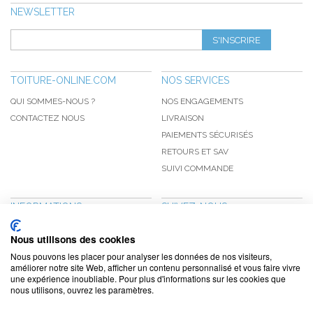
NEWSLETTER
S'INSCRIRE
TOITURE-ONLINE.COM
NOS SERVICES
QUI SOMMES-NOUS ?
NOS ENGAGEMENTS
CONTACTEZ NOUS
LIVRAISON
PAIEMENTS SÉCURISÉS
RETOURS ET SAV
SUIVI COMMANDE
INFORMATIONS
SUIVEZ-NOUS
NOUVEAUTÉS
PINTEREST
Nous utilisons des cookies
PROMOTIONS
FACEBOOK
Nous pouvons les placer pour analyser les données de nos visiteurs,
CGV
NOTRE BLOG
améliorer notre site Web, afficher un contenu personnalisé et vous faire vivre
une expérience inoubliable. Pour plus d'informations sur les cookies que
CONFIDENTIALITÉ
nous utilisons, ouvrez les paramètres.
MENTIONS LÉGALES