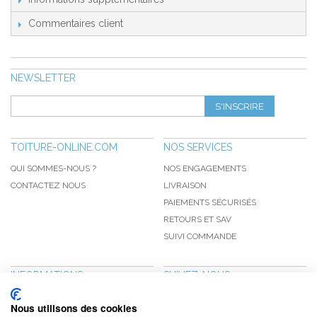
Commentaires client
NEWSLETTER
S'INSCRIRE
TOITURE-ONLINE.COM
NOS SERVICES
QUI SOMMES-NOUS ?
NOS ENGAGEMENTS
CONTACTEZ NOUS
LIVRAISON
PAIEMENTS SÉCURISÉS
RETOURS ET SAV
SUIVI COMMANDE
INFORMATIONS
SUIVEZ-NOUS
NOUVEAUTÉS
PINTEREST
Nous utilisons des cookies
PROMOTIONS
FACEBOOK