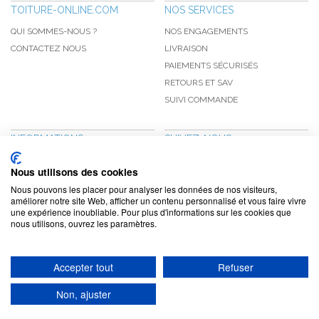
TOITURE-ONLINE.COM
NOS SERVICES
QUI SOMMES-NOUS ?
NOS ENGAGEMENTS
CONTACTEZ NOUS
LIVRAISON
PAIEMENTS SÉCURISÉS
RETOURS ET SAV
SUIVI COMMANDE
INFORMATIONS
SUIVEZ-NOUS
NOUVEAUTÉS
PINTEREST
Nous utilisons des cookies
PROMOTIONS
FACEBOOK
Nous pouvons les placer pour analyser les données de nos visiteurs,
CGV
NOTRE BLOG
améliorer notre site Web, afficher un contenu personnalisé et vous faire vivre
une expérience inoubliable. Pour plus d'informations sur les cookies que
CONFIDENTIALITÉ
nous utilisons, ouvrez les paramètres.
MENTIONS LÉGALES
Accepter tout
Refuser
www.toiture-online.com © 2010-2026 / Agymat SARL
Non, ajuster