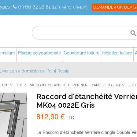
03 66 72 16 81
NDES :
(Lun. Vend. 8h-18h)
DEMANDER UN DEVIS
luminium
Plaque polycarbonate
Couverture toiture
Isolation toiture
A
Livraison à domicile ou Point Relais
 TOIT VELUX
/
RACCORD D'ÉTANCHÉITÉ VERRIÈRE D'ANGLE DOUBLE VELUX E
Raccord d'étanchéité Verriè
MK04 0022E Gris
812,90 €
TTC
Le Raccord d'étanchéité Verrière d'angle Double V