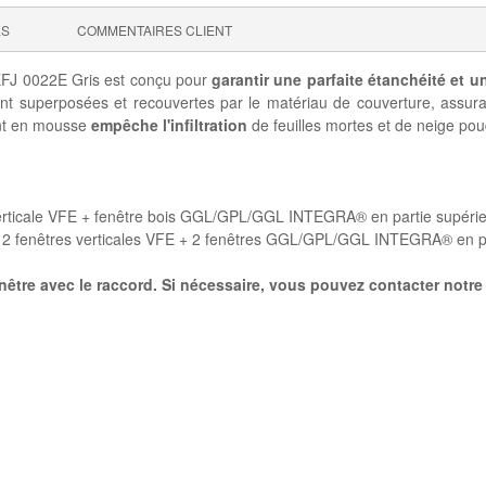
ES
COMMENTAIRES CLIENT
 EFJ 0022E Gris est conçu pour
garantir une parfaite étanchéité et un
 sont superposées et recouvertes par le matériau de couverture, assu
oint en mousse
empêche l'infiltration
de feuilles mortes et de neige po
verticale VFE + fenêtre bois GGL/GPL/GGL INTEGRA® en partie supérie
« 2 fenêtres verticales VFE + 2 fenêtres GGL/GPL/GGL INTEGRA® en pa
nêtre avec le raccord. Si nécessaire, vous pouvez contacter notre 