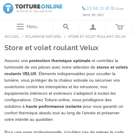
03 66 72 16 81
(Lun.
Vend. 8h-18h)
Menu
ACCUEIL
/
ECLAIRAGE NATUREL
/
STORE ET VOLET ROULANT VELUX
Store et volet roulant Velux
Assurez une
protection thermique optimale
et contrôlez la
luminosité de vos pièces avec notre sélection de
stores et volets
roulants VELUX
. Éléments indispensables pour occulter la
lumière, vous protéger de la chaleur estivale ou sécuriser vos
ouvertures contre les intempéries et les intrusions, nos
équipements intérieurs et extérieurs s'adaptent à toutes les
configurations. Chez Toiture-online, nous privilégions des
solutions à
haute performance isolante
pour vous garantir un
confort thermique absolu tout au long de l'année et préserver
votre intimité au quotidien.
Pour une pose professionnelle, n'oubliez pas de relever le code