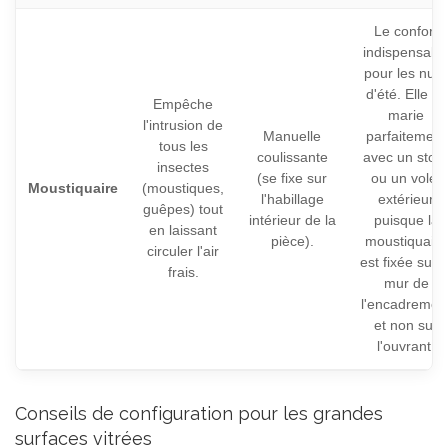
Le confort
indispensabl
pour les nuit
d'été. Elle se
Empêche
marie
l'intrusion de
Manuelle
parfaitement
tous les
coulissante
avec un stor
insectes
(se fixe sur
ou un volet
Moustiquaire
(moustiques,
l'habillage
extérieur
guêpes) tout
intérieur de la
puisque la
en laissant
pièce).
moustiquaire
circuler l'air
est fixée sur l
frais.
mur de
l'encadremen
et non sur
l'ouvrant.
Conseils de configuration pour les grandes
surfaces vitrées