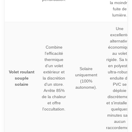
la moindre
fuite de
lumière.
Une
excellente
alternative
Combine
économique
l'efficacité
au volet
thermique
rigide. Sa toil
d'un volet
en polyester
Solaire
Volet roulant
extérieur et
ultra-robuste
uniquement
souple
la discrétion
enduite de
(100%
solaire
d'un store.
PVC se
autonome).
Arrête 85%
déploie
de la chaleur
discrètement
et offre
et s'installe e
l'occultation.
quelques
minutes sans
aucun
raccordement