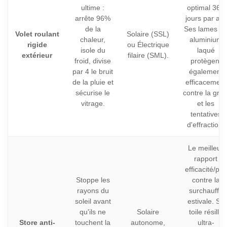
ultime :
optimal 365
arrête 96%
jours par an.
de la
Ses lames e
Volet roulant
Solaire (SSL)
chaleur,
aluminium
rigide
ou Électrique
isole du
laqué
extérieur
filaire (SML).
froid, divise
protègent
par 4 le bruit
également
de la pluie et
efficacement
sécurise le
contre la grêl
vitrage.
et les
tentatives
d'effraction.
Le meilleur
rapport
efficacité/prix
Stoppe les
contre la
rayons du
surchauffe
soleil avant
estivale. Sa
qu'ils ne
Solaire
toile résille
Store anti-
touchent la
autonome,
ultra-