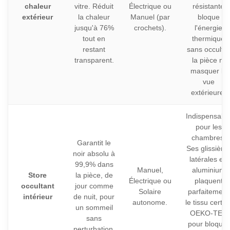
chaleur
vitre. Réduit
Électrique ou
résistante
extérieur
la chaleur
Manuel (par
bloque
jusqu'à 76%
crochets).
l'énergie
tout en
thermique
restant
sans occulter
transparent.
la pièce ni
masquer la
vue
extérieure.
Indispensabl
pour les
chambres.
Garantit le
Ses glissière
noir absolu à
latérales en
99,9% dans
Manuel,
aluminium
Store
la pièce, de
Électrique ou
plaquent
occultant
jour comme
Solaire
parfaitement
intérieur
de nuit, pour
autonome.
le tissu certifi
un sommeil
OEKO-TEX
sans
pour bloquer
perturbation.