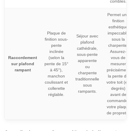
combles.
Permet une
finition
esthétique
Plaque de
impeccable
Séjour avec
finition sous-
sous la
plafond
pente
charpente.
cathédrale,
inclinée
Assurez-
sous-pente
Raccordement
(selon la
vous de
apparente
sur plafond
pente de 15°
mesurer
ou
rampant
à 45°),
précisément
charpente
manchon
la pente de
traditionnelle
coulissant et
votre toit (en
sous
collerette
degrés)
rampants.
réglable.
avant de
commander
votre plaque
de propreté.