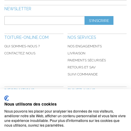
NEWSLETTER
S'INSCRIRE
TOITURE-ONLINE.COM
NOS SERVICES
QUI SOMMES-NOUS ?
NOS ENGAGEMENTS
CONTACTEZ NOUS
LIVRAISON
PAIEMENTS SÉCURISÉS
RETOURS ET SAV
SUIVI COMMANDE
INFORMATIONS
SUIVEZ-NOUS
NOUVEAUTÉS
PINTEREST
Nous utilisons des cookies
PROMOTIONS
FACEBOOK
Nous pouvons les placer pour analyser les données de nos visiteurs,
CGV
NOTRE BLOG
améliorer notre site Web, afficher un contenu personnalisé et vous faire vivre
une expérience inoubliable. Pour plus d'informations sur les cookies que
CONFIDENTIALITÉ
nous utilisons, ouvrez les paramètres.
MENTIONS LÉGALES