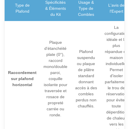
Spécificités
Usage &
Type de
L'avis de
& Éléments
Type de
Plafond
l'Expert
du Kit
Combles
La
configuration
idéale et la
Plaque
plus
d'étanchéité
Plafond
répandue en
plate (0°),
suspendu
maison
raccord
ou plaque
individuelle.
mono/double
de plâtre
Permet
Raccordement
paroi,
standard
d'isoler
sur plafond
coquille
donnant
parfaitement
horizontal
isolante pour
accès à des
le trou de
traversée et
combles
réservation
rosace de
perdus non
pour éviter
propreté
chauffés.
toute
carrée ou
déperdition
ronde.
de chaleur
vers les