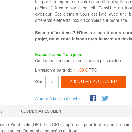
fait partie intégrante de votre conduit liant votre a
poêles...) à votre sortie de toit. Constitué en In
extérieur. Cet élément vous est livré avec une br
différents éléments inox disponibles sur notre site.
Besoin d'un devis? N'hésitez pas à nous conta
projet, nous vous faisons gratuitement un devis 
Expédié sous 4 à 5 jours
Contactez-nous pour une livraison plus rapide.
11,90 €
Livraison à partir de
TTC
AJOUTER AU PANIER
Qté:
Ajouter à la liste d'envies
ES
COMMENTAIRES CLIENT
e Paroi Isolé (DPI). Les DPI s'appliquent pour tout appareil à combust
eures sont entièrement composées en Inox.