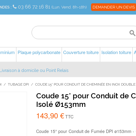
03 66 72 16 81
NDES :
(Lun. Vend. 8h-18h)
DEMANDER UN DEVIS
luminium
Plaque polycarbonate
Couverture toiture
Isolation toiture
A
Livraison à domicile ou Point Relais
I
/
TUBAGE DPI
/
COUDE 15° POUR CONDUIT DE CHEMINÉE EN INOX DOUBLE 
Coude 15° pour Conduit de 
Isolé Ø153mm
143,90 €
TTC
Coude 15° pour Conduit de Fumée DPI ø153mm - Ce