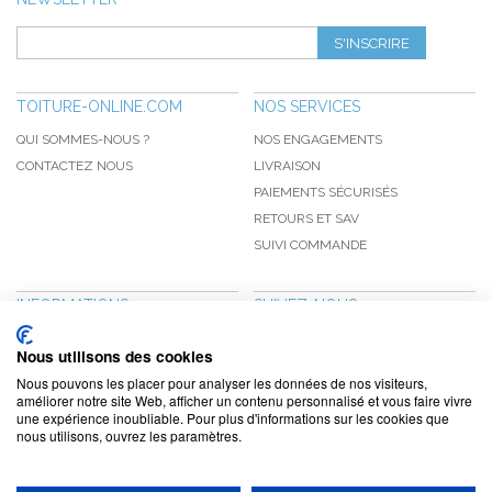
S'INSCRIRE
TOITURE-ONLINE.COM
NOS SERVICES
QUI SOMMES-NOUS ?
NOS ENGAGEMENTS
CONTACTEZ NOUS
LIVRAISON
PAIEMENTS SÉCURISÉS
RETOURS ET SAV
SUIVI COMMANDE
INFORMATIONS
SUIVEZ-NOUS
NOUVEAUTÉS
PINTEREST
Nous utilisons des cookies
PROMOTIONS
FACEBOOK
Nous pouvons les placer pour analyser les données de nos visiteurs,
CGV
NOTRE BLOG
améliorer notre site Web, afficher un contenu personnalisé et vous faire vivre
une expérience inoubliable. Pour plus d'informations sur les cookies que
CONFIDENTIALITÉ
nous utilisons, ouvrez les paramètres.
MENTIONS LÉGALES